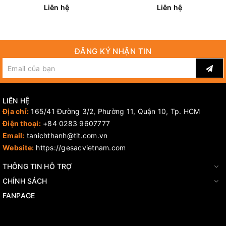
Edge Coated Endmills)
Liên hệ
Liên hệ
ĐĂNG KÝ NHẬN TIN
LIÊN HỆ
Địa chỉ:
165/41 Đường 3/2, Phường 11, Quận 10, Tp. HCM
Điện thoại:
+84 0283 9607777
Email:
tanichthanh@tit.com.vn
Website:
https://gesacvietnam.com
THÔNG TIN HỖ TRỢ
CHÍNH SÁCH
FANPAGE