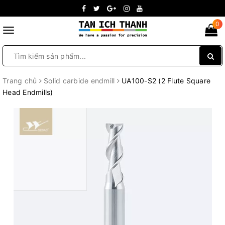
0
Toggle
navigation
Trang chủ
Solid carbide endmill
UA100-S2 (2 Flute Square
Head Endmills)