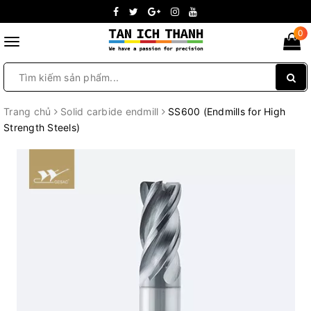
0
Toggle
navigation
Trang chủ
Solid carbide endmill
SS600 (Endmills for High
Strength Steels)