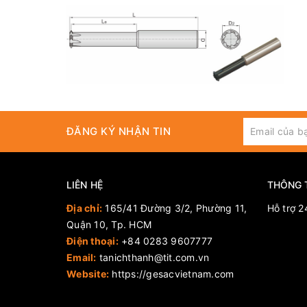
ĐĂNG KÝ NHẬN TIN
LIÊN HỆ
THÔNG 
Địa chỉ:
165/41 Đường 3/2, Phường 11,
Hỗ trợ 2
Quận 10, Tp. HCM
Điện thoại:
+84 0283 9607777
Email:
tanichthanh@tit.com.vn
Website:
https://gesacvietnam.com