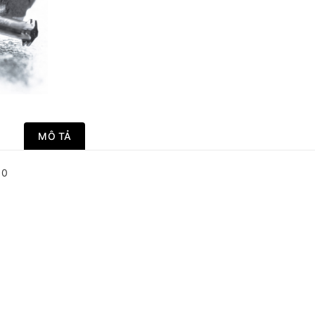
MÔ TẢ
60