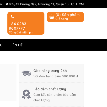
ản
165/41 Đường 3/2, Phường 11, Quận 10, Tp. HCM
(
0
) Sản phẩm
Giỏ hàng
+84 0283
9607777
Tổng đài miễn phí
VỤ
LIÊN HỆ
Giao hàng trong 24h
Với đơn hàng trên 500.000 đ
Bảo đảm chất lượng
Cam kết sản phẩm bảo đảm
chất lượng.