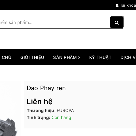
Tài kho
 CHỦ
GIỚI THIỆU
SẢN PHẨM
KỸ THUẬT
DỊCH 
Dao Phay ren
Liên hệ
Thương hiệu:
EUROPA
Tình trạng:
Còn hàng