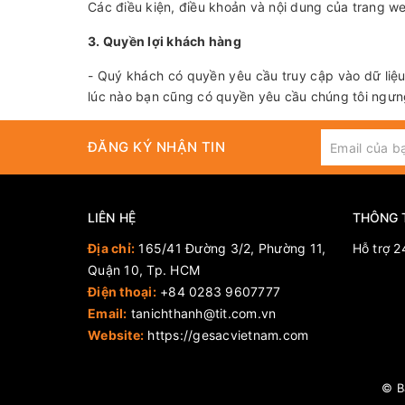
Các điều kiện, điều khoản và nội dung của trang w
3. Quyền lợi khách hàng
- Quý khách có quyền yêu cầu truy cập vào dữ liệu
lúc nào bạn cũng có quyền yêu cầu chúng tôi ngưng
ĐĂNG KÝ NHẬN TIN
LIÊN HỆ
THÔNG 
Địa chỉ:
165/41 Đường 3/2, Phường 11,
Hỗ trợ 2
Quận 10, Tp. HCM
Điện thoại:
+84 0283 9607777
Email:
tanichthanh@tit.com.vn
Website:
https://gesacvietnam.com
© B