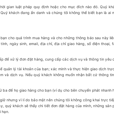
thời gian luật pháp quy định hoặc cho mục đích nào đó. Quý kh
, Quý khách đang ẩn danh và chúng tôi không thể biết bạn là a
của bạn cho quá trình mua hàng và cho những thông báo sau này l
ính, ngày sinh, email, địa chỉ, địa chỉ giao hàng, số điện thoại, f
ấp để xử lý đơn đặt hàng, cung cấp các dịch vụ và thông tin yêu
để quản lý tài khoản của bạn; xác minh và thực hiện giao dịch tr
m và dịch vụ. Nếu quý khách không muốn nhận bất cứ thông tin ti
thứ ba để họ giao hàng cho bạn (ví dụ cho bên chuyển phát nhanh 
 giữ nhưng vì lí do bảo mật nên chúng tôi không công khai trực ti
ây, quý khách sẽ thấy chi tiết đơn đặt hàng của mình, những sản
i hạn.