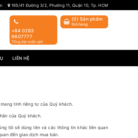
ản
165/41 Đường 3/2, Phường 11, Quận 10, Tp. HCM
(
0
) Sản phẩm
Giỏ hàng
+84 0283
9607777
Tổng đài miễn phí
VỤ
LIÊN HỆ
 mang tính riêng tư của Quý khách.
 nhân của Quý khách.
úng tôi sẽ dùng tên và các thông tin khác liên quan
 quan đến giao dịch mua bán.