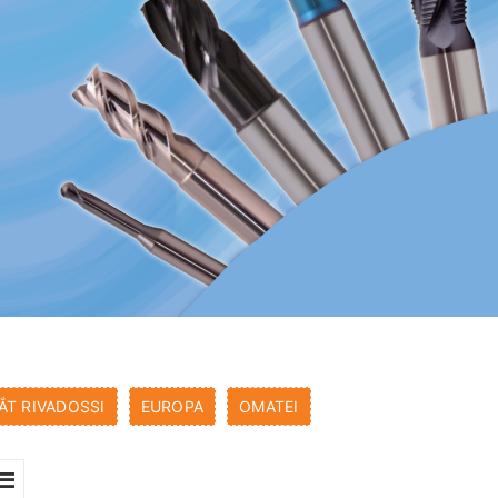
ẮT RIVADOSSI
EUROPA
OMATEI