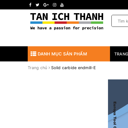
DANH MỤC SẢN PHẨM
TRANG
Trang chủ
Solid carbide endmill-E