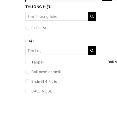
THƯƠNG HIỆU
EUROPA
LOẠI
Ball 
Tapper
Ball nose endmill
Endmill 4 Flute
BALL NOSE
Endmill 6 Flute
Ball Mill