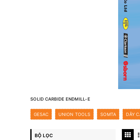
SOLID CARBIDE ENDMILL-E
GESAC
UNION TOOLS
SOMTA
DÂY C
BỘ LỌC