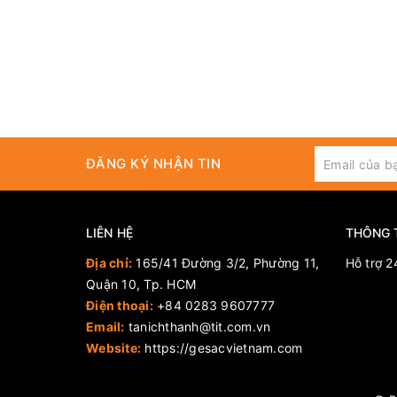
ĐĂNG KÝ NHẬN TIN
LIÊN HỆ
THÔNG 
Địa chỉ:
165/41 Đường 3/2, Phường 11,
Hỗ trợ 2
Quận 10, Tp. HCM
Điện thoại:
+84 0283 9607777
Email:
tanichthanh@tit.com.vn
Website:
https://gesacvietnam.com