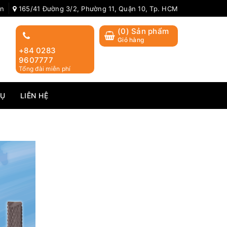
ản
165/41 Đường 3/2, Phường 11, Quận 10, Tp. HCM
(
0
) Sản phẩm
Giỏ hàng
+84 0283
9607777
Tổng đài miễn phí
VỤ
LIÊN HỆ