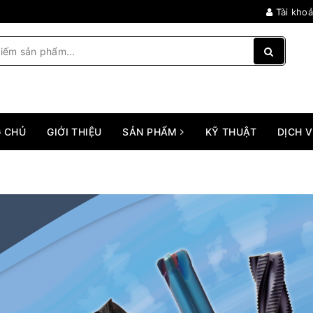
Tài kho
 CHỦ
GIỚI THIỆU
SẢN PHẨM
KỸ THUẬT
DỊCH 