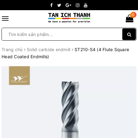
0
Toggle
navigation
Trang chủ
Solid carbide endmill
ST210-S4 (4 Flute Square
Head Coated Endmills)