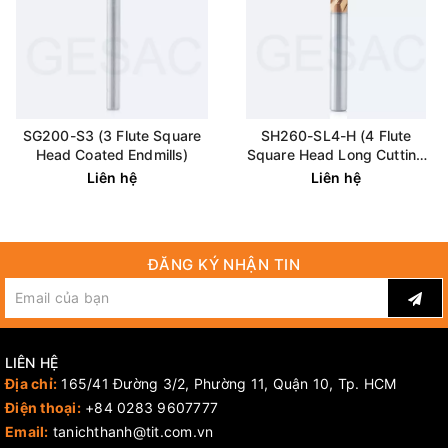
SG200-S3 (3 Flute Square
SH260-SL4-H (4 Flute
Head Coated Endmills)
Square Head Long Cutting
Edge Coated Endmills)
Liên hệ
Liên hệ
ĐĂNG KÝ NHẬN TIN
LIÊN HỆ
Địa chỉ:
165/41 Đường 3/2, Phường 11, Quận 10, Tp. HCM
Điện thoại:
+84 0283 9607777
Email:
tanichthanh@tit.com.vn