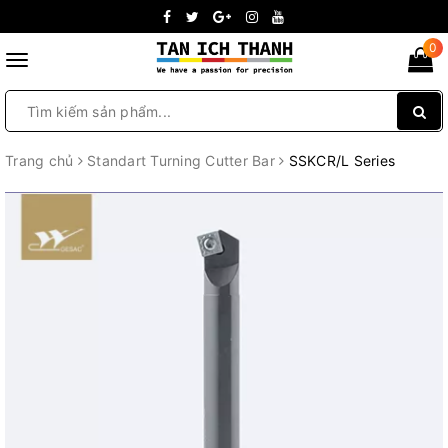
0
Toggle
navigation
Trang chủ
Standart Turning Cutter Bar
SSKCR/L Series