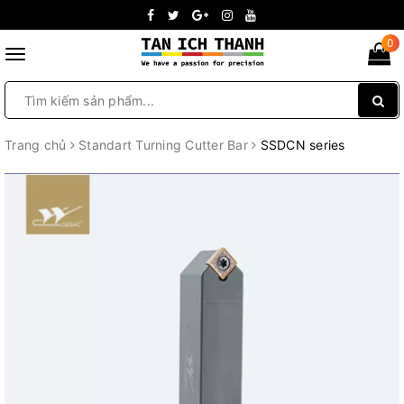
0
Toggle
navigation
Trang chủ
Standart Turning Cutter Bar
SSDCN series