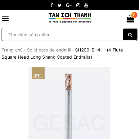
0
Toggle
navigation
Trang chủ
Solid carbide endmill
SH200-SH4-H (4 Flute
Square Head Long Shank Coated Endmills)