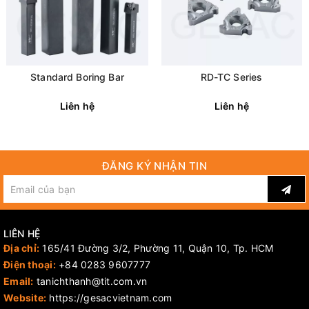
Standard Boring Bar
RD-TC Series
Liên hệ
Liên hệ
ĐĂNG KÝ NHẬN TIN
LIÊN HỆ
Địa chỉ:
165/41 Đường 3/2, Phường 11, Quận 10, Tp. HCM
Điện thoại:
+84 0283 9607777
Email:
tanichthanh@tit.com.vn
Website:
https://gesacvietnam.com