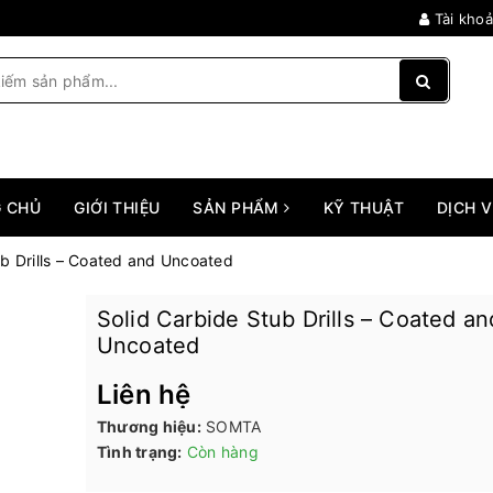
Tài kho
 CHỦ
GIỚI THIỆU
SẢN PHẨM
KỸ THUẬT
DỊCH 
ub Drills – Coated and Uncoated
Solid Carbide Stub Drills – Coated an
Uncoated
Liên hệ
Thương hiệu:
SOMTA
Tình trạng:
Còn hàng