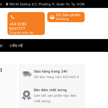
ản
165/41 Đường 3/2, Phường 11, Quận 10, Tp. HCM
(
0
) Sản phẩm
Giỏ hàng
+84 0283
9607777
Tổng đài miễn phí
VỤ
LIÊN HỆ
d
Giao hàng trong 24h
Với đơn hàng trên 500.000 đ
Bảo đảm chất lượng
Cam kết sản phẩm bảo đảm
chất lượng.