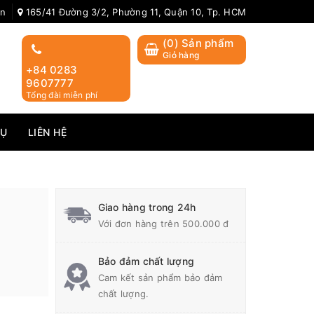
ản
165/41 Đường 3/2, Phường 11, Quận 10, Tp. HCM
(
0
) Sản phẩm
Giỏ hàng
+84 0283
9607777
Tổng đài miễn phí
VỤ
LIÊN HỆ
Giao hàng trong 24h
Với đơn hàng trên 500.000 đ
Bảo đảm chất lượng
Cam kết sản phẩm bảo đảm
chất lượng.