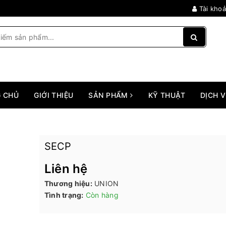
Tài kho
 CHỦ
GIỚI THIỆU
SẢN PHẨM
KỸ THUẬT
DỊCH 
SECP
Liên hệ
Thương hiệu:
UNION
Tình trạng:
Còn hàng