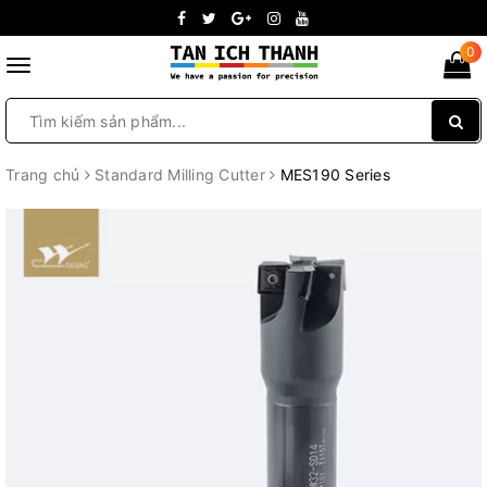
0
Toggle
navigation
Trang chủ
Standard Milling Cutter
MES190 Series